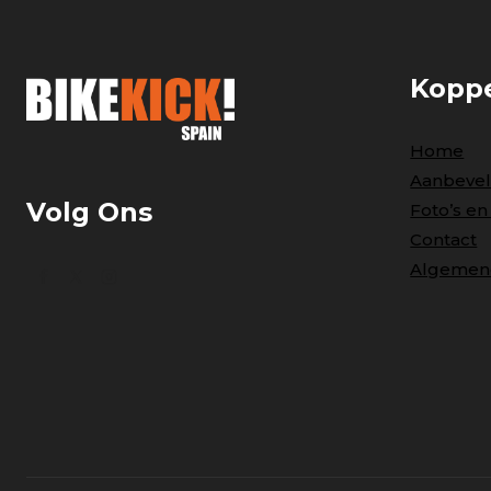
Kopp
Home
Aanbevel
Volg Ons
Foto’s en
Contact
Algemen