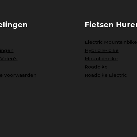
elingen
Fietsen Hure
Electric Mountainbike
ingen
Hybrid E- bike
 Video’s
Mountainbike
Roadbike
e Voorwaarden
Roadbike Electric