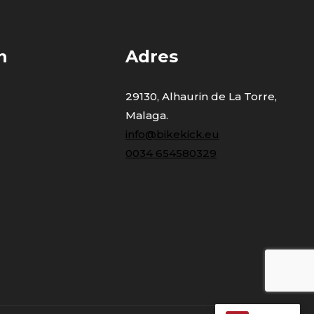
n
Adres
29130, Alhaurin de La Torre,
Malaga.
info@bikekick.eu
0034 654580329