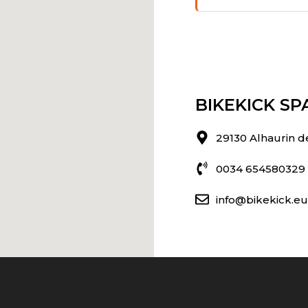
BIKEKICK SP
29130 Alhaurin d
0034 654580329
info@bikekick.eu