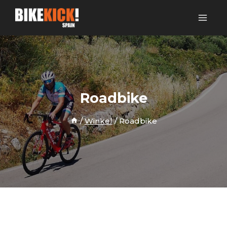
Skip
to
content
Roadbike
/
Winkel
/
Roadbike